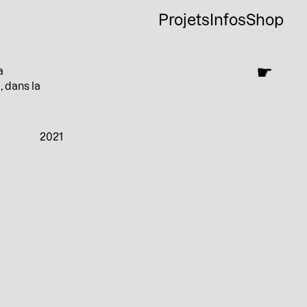
Projets
Infos
Shop
☛
a
, dans la
2021